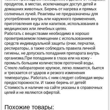
продуктов, в местах, исключающих доступ детей и
домашних животных. Беречь от нагрева и прямых
солнечных лучей. Реактивы не предназначены для
употребления внутрь или наружного применения,
приготовления еды или напитков, использования в
медицинских или лечебных целях.
Работать с веществами необходимо в хорошо
проветриваемом помещении с использованием
средств индивидуальной защиты (очки, перчатки,
респираторы, а также соблюдать правила личной
гигиены, не допускать попадания препарата внутрь
организма.При попадании в глаза или на кожу -
промыть большим количеством проточной воды.
Стекло лабораторное хрупкое, легко ломается, бьется
и трескается от ударов и резкого изменения
температуры. Работать с ним следует соблюдая меры
предосторожности. И также беречь от детей!
Стоимость и наличие на сайте указаны в справочных
целей и не являются офертой.
Способы и условия доставки
Прайс-лист можно скачать в
архиве в формате
Похожие товары: