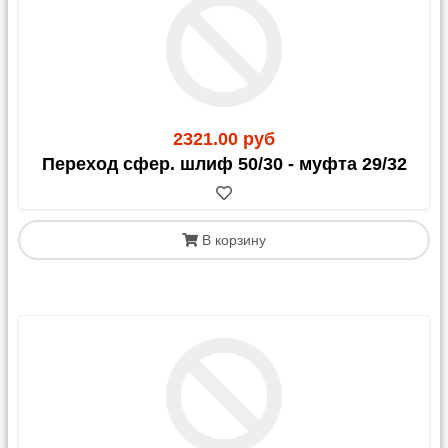
Казахстан
С 1 апреля 2023 года для грузов в/из Казахстана
обязательным документом является
СНТ
(Сопроводительная Накладная на Товар)
. Этот
документ должен быть оформлен получателем
2321.00 руб
(клиентом) в Казахстане.
Переход сфер. шлиф 50/30 - муфта 29/32
В корзину