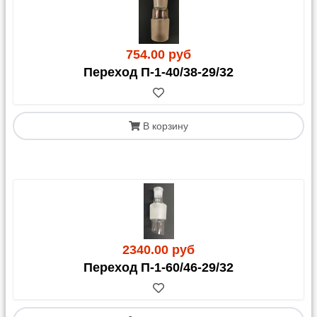
4. Почта России
754.00 руб
Доставка возможна до отделения, почтомата или
Переход П-1-40/38-29/32
курьером до адреса.
Важные предупреждения:
В корзину
Стекло:
Мы настоятельно не рекомендуем
отправлять хрупкие стеклянные изделия почтой.
Такая отправка осуществляется
на ваш страх и
риск
, и после оплаты заказа претензии по
повреждению не принимаются.
Вскрытие:
Рекомендуем вскрывать посылки в
отделении почты в присутствии сотрудников для
фиксации возможных повреждений.
Запрещено к пересылке:
жидкости, опасные
2340.00 руб
вещества (кислоты, перекись водорода и т.д.).
Переход П-1-60/46-29/32
Расчет стоимости:
Для примерного расчета
тарифа воспользуйтесь калькулятором на сайте
Почты России, не забудьте добавить к весу товара