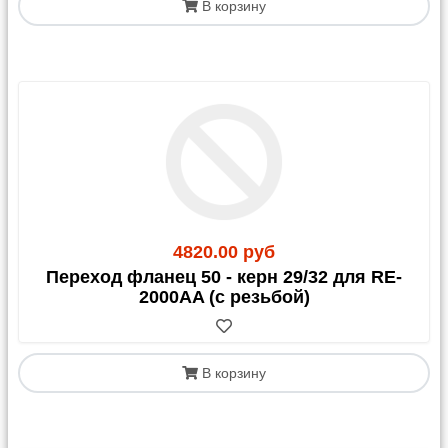
В корзину
0,5-1 кг на упаковку и примерно 30-80 руб. за ее
обработку.
Внимание! Для отправок в
Казахстан
С 1 апреля 2023 года для грузов в/из Казахстана
обязательным документом является
СНТ
(Сопроводительная Накладная на Товар)
. Этот
4820.00 руб
документ должен быть оформлен получателем
Переход фланец 50 - керн 29/32 для RE-
(клиентом) в Казахстане.
2000AA (с резьбой)
В корзину