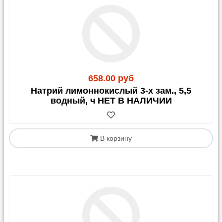
Важные предупреждения:
Стекло:
Мы настоятельно не рекомендуем
отправлять хрупкие стеклянные изделия почтой.
Такая отправка осуществляется
на ваш страх и
риск
, и после оплаты заказа претензии по
повреждению не принимаются.
Вскрытие:
Рекомендуем вскрывать посылки в
658.00 руб
отделении почты в присутствии сотрудников для
Натрий лимоннокислый 3-х зам., 5,5
фиксации возможных повреждений.
водный, ч НЕТ В НАЛИЧИИ
Запрещено к пересылке:
жидкости, опасные
вещества (кислоты, перекись водорода и т.д.).
Расчет стоимости:
Для примерного расчета
В корзину
тарифа воспользуйтесь калькулятором на сайте
Почты России, не забудьте добавить к весу товара
0,5-1 кг на упаковку и примерно 30-80 руб. за ее
обработку.
Внимание! Для отправок в