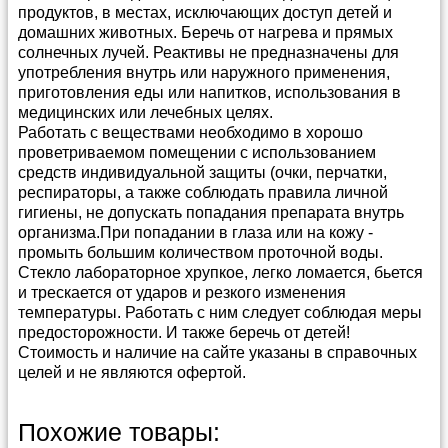
продуктов, в местах, исключающих доступ детей и
домашних животных. Беречь от нагрева и прямых
солнечных лучей. Реактивы не предназначены для
употребления внутрь или наружного применения,
приготовления еды или напитков, использования в
медицинских или лечебных целях.
Работать с веществами необходимо в хорошо
проветриваемом помещении с использованием
средств индивидуальной защиты (очки, перчатки,
респираторы, а также соблюдать правила личной
гигиены, не допускать попадания препарата внутрь
организма.При попадании в глаза или на кожу -
промыть большим количеством проточной воды.
Стекло лабораторное хрупкое, легко ломается, бьется
и трескается от ударов и резкого изменения
температуры. Работать с ним следует соблюдая меры
предосторожности. И также беречь от детей!
Стоимость и наличие на сайте указаны в справочных
целей и не являются офертой.
Способы и условия доставки
Прайс-лист можно скачать в
архиве в формате
Похожие товары:
Эксель
(4 400 кб)