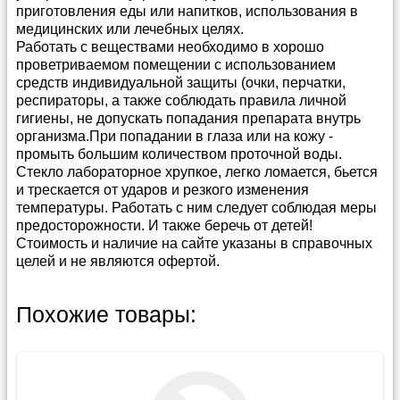
приготовления еды или напитков, использования в
медицинских или лечебных целях.
Работать с веществами необходимо в хорошо
проветриваемом помещении с использованием
средств индивидуальной защиты (очки, перчатки,
респираторы, а также соблюдать правила личной
гигиены, не допускать попадания препарата внутрь
организма.При попадании в глаза или на кожу -
промыть большим количеством проточной воды.
Стекло лабораторное хрупкое, легко ломается, бьется
и трескается от ударов и резкого изменения
температуры. Работать с ним следует соблюдая меры
предосторожности. И также беречь от детей!
Стоимость и наличие на сайте указаны в справочных
целей и не являются офертой.
Способы и условия доставки
Прайс-лист можно скачать в
архиве в формате
Похожие товары:
Эксель
(4 400 кб)
Мы предлагаем несколько удобных способов
доставки: Почтой России, различными
Каталог
Весы
транспортными компаниями, а также собственным
Каталог
Насосы вакуумные
или привлеченным курьером.