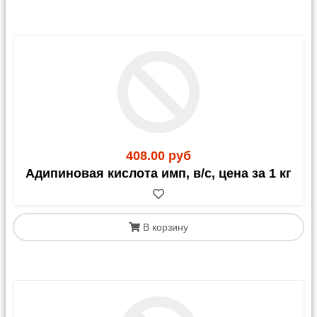
доставки по Москве.
График отправок со склада:
Яндекс-доставка и Озон-доставка: ежедневно по
факту сборки заказа
Почта России: по пятницам
Возовоз: 1-2 раз в неделю
Деловые Линии: по вторникам и пятницам
СДЭК: по готовности заказа
Остальные ТК - 1 раз в неделю, ориентировочно в
четверг.
408.00 руб
Адипиновая кислота имп, в/с, цена за 1 кг
3. Доставка через
В корзину
маркетплейсы
OZON:
Стоимость доставки может составлять 50-
150% от цены товара (зависит от габаритов и
стоимости). Это выгодно для недорогих позиций
или в период акций.