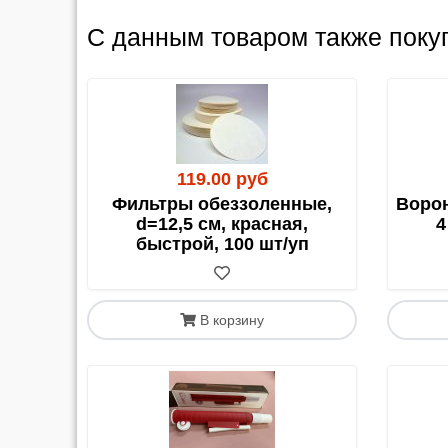
С 1 апреля 2023 года для грузов в/из Каза
должен быть оформлен получателем (клиенто
С данным товаром также поку
119.00 руб
Фильтры обеззоленные,
Воро
d=12,5 см, красная,
4
быстрой, 100 шт/уп
В корзину