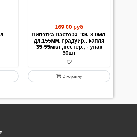
169.00 руб
мл
Пипетка Пастера ПЭ, 3.0мл,
дл.155мм, градуир., капля
35-55мкл ,нестер., - упак
50шт
В корзину
в