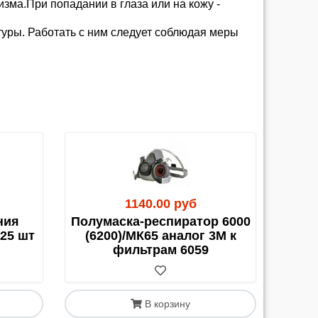
зма.При попадании в глаза или на кожу -
атуры. Работать с ним следует соблюдая меры
паниями, а также собственным или
ия занимает от 3 до 10 рабочих дней. В
руйтесь на эту кратность. Исключения есть,
1140.00 руб
ишите и уточняйте.
ния
Полумаска-респиратор 6000
25 шт
(6200)/МК65 аналог 3М к
еждений возможно заключение договора на
фильтрам 6059
В корзину