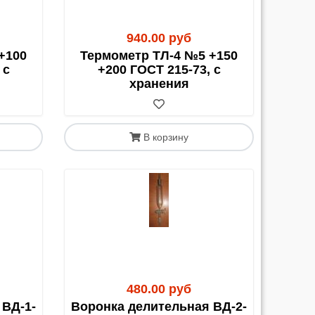
и по новым транспортным компаниям мы
940.00 руб
+100
Термометр ТЛ-4 №5 +150
 с
+200 ГОСТ 215-73, с
хранения
В корзину
и). Это выгодно для недорогих позиций или в
480.00 руб
мую нам.
 ВД-1-
Воронка делительная ВД-2-