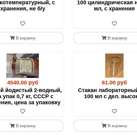
агазинах «Пятерочка»/«Перекресток». Имеет те же ограниче
котемпературный, с
100 цилиндрическая н
хранения, не б/у
мл, с хранения
В корзину
В корзину
 или курьером до адреса.
тправлять хрупкие стеклянные изделия почтой. Такая отпр
ению не принимаются.
 в отделении почты в присутствии сотрудников для фикса
 вещества (кислоты, перекись водорода и т.д.).
4540.00 руб
61.00 руб
й йодистый 2-водный,
Стакан лабораторный
тарифа воспользуйтесь калькулятором на сайте Почты Росси
 упак 0,7 кг, СССР с
100 мл с дел. высо
ботку.
ния, цена за упаковку
 Казахстан
В корзину
В корзину