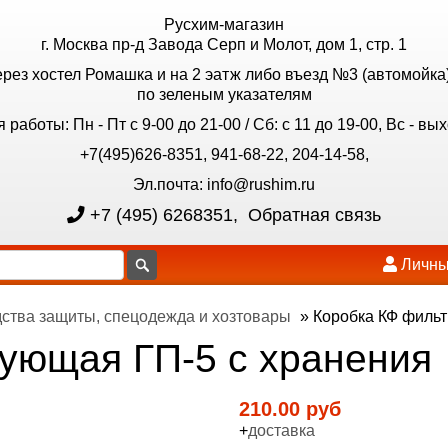
Русхим-магазин
г. Москва пр-д Завода Серп и Молот, дом 1, стр. 1
ерез хостел Ромашка и на 2 эатж либо въезд №3 (автомойка)
по зеленым указателям
 работы: Пн - Пт с 9-00 до 21-00 / Сб: с 11 до 19-00, Вс - вы
+7(495)626-8351, 941-68-22, 204-14-58,
Эл.почта: info@rushim.ru
+7 (495) 6268351
,
Обратная связь
Личны
ства защиты, спецодежда и хозтовары
»
Коробка КФ фильт
ующая ГП-5 с хранения
210.00 руб
+
доставка