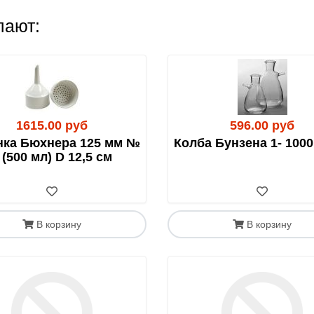
хстана обязательным документом является
СНТ (Сопроводит
м) в Казахстане.
пают:
1615.00 руб
596.00 руб
нка Бюхнера 125 мм №
Колба Бунзена 1- 1000
 (500 мл) D 12,5 см
В корзину
В корзину