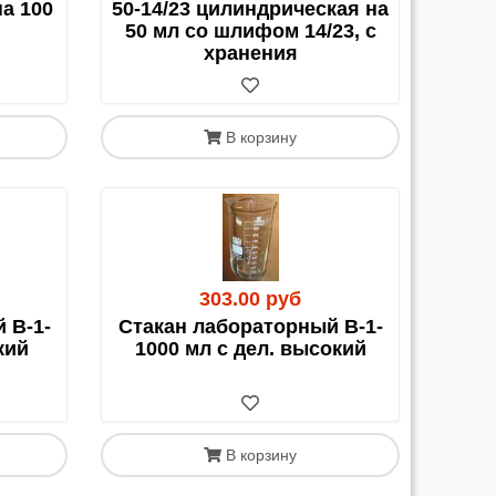
ния, что и Почта России.
а 100
50-14/23 цилиндрическая на
50 мл со шлифом 14/23, с
хранения
В корзину
авка осуществляется
на ваш страх и риск
, и
ции возможных повреждений.
303.00 руб
 В-1-
Стакан лабораторный В-1-
и, не забудьте добавить к весу товара 0,5-1 кг
кий
1000 мл с дел. высокий
В корзину