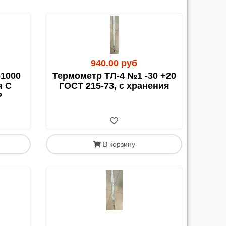
940.00 руб
-1000
Термометр ТЛ-4 №1 -30 +20
я С
ГОСТ 215-73, с хранения
Р
возки до своего города и дополнительные
В корзину
е выбранной ТК.
со СДЭК, расчет возможен только наличными.
авка нашими силами до их терминала в Москве