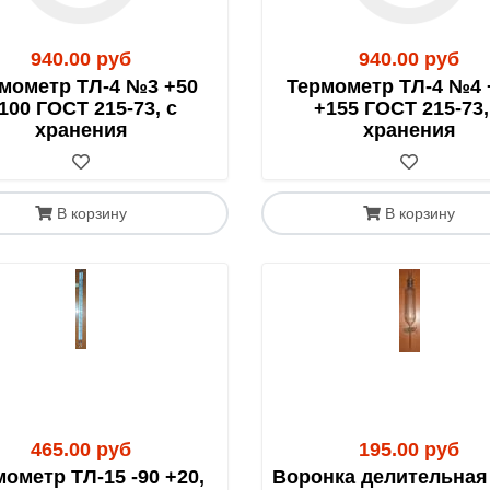
прием к перевозке реактивов. После получения статистик
за до 165 руб.
940.00 руб
940.00 руб
0 руб. доставки по Москве.
мометр ТЛ-4 №3 +50
Термометр ТЛ-4 №4 
100 ГОСТ 215-73, с
+155 ГОСТ 215-73,
хранения
хранения
 по факту сборки заказа
В корзину
В корзину
но в четверг.
плейсы
 50-150% от цены товара (зависит от габаритов и стоимост
ишите на
info@rushim.ru
— мы добавим его в каталог.
465.00 руб
195.00 руб
с-доставке, плату за пересылку и товар делаете напря
ометр ТЛ-15 -90 +20,
Воронка делительная