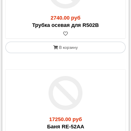
График отправок со склада:
Яндекс-доставка и Озон-доставка: ежедневно по
2740.00 руб
факту сборки заказа
Трубка осевая для R502B
Почта России: по пятницам
Возовоз: 1-2 раз в неделю
Деловые Линии: по вторникам и пятницам
СДЭК: по готовности заказа
В корзину
Остальные ТК - 1 раз в неделю, ориентировочно в
четверг.
3. Доставка через
маркетплейсы
OZON:
Стоимость доставки может составлять 50-
150% от цены товара (зависит от габаритов и
17250.00 руб
стоимости). Это выгодно для недорогих позиций
или в период акций.
Баня RE-52AA