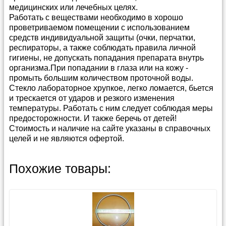
медицинских или лечебных целях.
Работать с веществами необходимо в хорошо
проветриваемом помещении с использованием
средств индивидуальной защиты (очки, перчатки,
респираторы, а также соблюдать правила личной
гигиены, не допускать попадания препарата внутрь
организма.При попадании в глаза или на кожу -
промыть большим количеством проточной воды.
Стекло лабораторное хрупкое, легко ломается, бьется
и трескается от ударов и резкого изменения
температуры. Работать с ним следует соблюдая меры
предосторожности. И также беречь от детей!
Стоимость и наличие на сайте указаны в справочных
целей и не являются офертой.
Способы и условия доставки
Прайс-лист можно скачать в
архиве в формате
Похожие товары:
Эксель
(4 400 кб)
Мы предлагаем несколько удобных способов
доставки: Почтой России, различными
Каталог
Весы
транспортными компаниями, а также собственным
Каталог
Насосы вакуумные
или привлеченным курьером.
Каталог
Бутыли