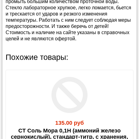
промыть большим количеством проточной воды.
Стекло лабораторное хрупкое, легко ломается, бьется
и трескается от ударов и резкого изменения
температуры. Работать с ним следует соблюдая меры
предосторожности. И также беречь от детей!
Стоимость и наличие на сайте указаны в справочных
целей и не являются офертой.
Способы и условия доставки
Прайс-лист можно скачать в
архиве в формате
Похожие товары:
Эксель
(4 400 кб)
Мы предлагаем несколько удобных способов
доставки: Почтой России, различными
Каталог
Весы
транспортными компаниями, а также собственным
Каталог
Насосы вакуумные
или привлеченным курьером.
Каталог
Бутыли
Если вы затрудняетесь с выбором, укажите в заказе
Внимание!!!!
опцию
«по согласованию с администрацией»
.
Стандартная фасовка на большинство сухих
Сроки обработки заказа:
После подтверждения
реактивов - 1,0 кг (изредка 0,5 и 0,1). Соответственно,
оплаты и при наличии товара на складе его
ориентируйтесь на эту кратность. Исключения есть,
135.00 руб
комплектация занимает от 3 до 10 рабочих дней. В
например, алюминий ПАП менее 1,0 кг не фасуется,
пиковые периоды срок может быть увеличен.
СТ Соль Мора 0,1Н (аммоний железо
Родамин также есть по 0,1 кг, как и все индикаторы) -
сернокислый), стандарт-титр, с хранения,
пишите и уточняйте.