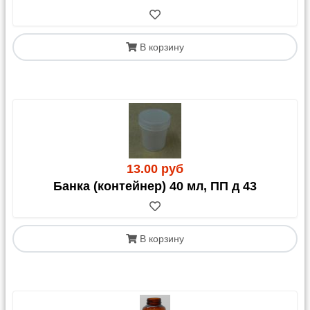
укажите это в комментарии к заказу.
Другие ТК (Возовоз, ТК КИТ, ПЭК, Байкал-
Сервис, Мэджик транс, ДПД, Деловые Линии и
В корзину
др.): д
оставка нашими силами до их терминала в
Москве стоит
250,
00
руб.
(может меняться в
зависимости от объема).
В июле 2026 ТК Деловые линии прекратили прием
к перевозке реактивов. После получения
статистики по новым транспортным компаниям мы
постараемся снизить стоимость передачи груза до
165 руб.
Для остальных ТК действует тариф в 1 250,00 руб.
13.00 руб
доставки по Москве.
Банка (контейнер) 40 мл, ПП д 43
График отправок со склада:
Яндекс-доставка и Озон-доставка: ежедневно по
факту сборки заказа
В корзину
Почта России: по пятницам
Возовоз: 1-2 раз в неделю
Деловые Линии: по вторникам и пятницам
СДЭК: по готовности заказа
Остальные ТК - 1 раз в неделю, ориентировочно в