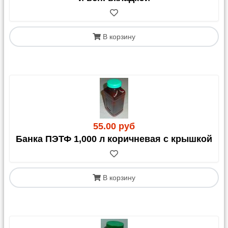
Легковой автомобиль:
1 250 руб. + тариф за
выезд за МКАД.
Газель:
от 1 700,00 руб. в пределах МКАД
(окончательная цена зависит от объема груза).
В корзину
Выезд за МКАД:
40,00 руб./км от МКАД.
Дополнительные услуги (только по
предварительному запросу):
Выгрузка: 300,00 руб.
Подъем на этаж: 300,00 руб./этаж за каждые 20
кг.
55.00 руб
Банка ПЭТФ 1,000 л коричневая с крышкой
2. Доставка через
транспортные компании (ТК)
В корзину
Мы доставляем ваш заказ до терминала
выбранной ТК в Москве. Далее вы оплачиваете
стоимость перевозки до своего города и
дополнительные услуги напрямую транспортной