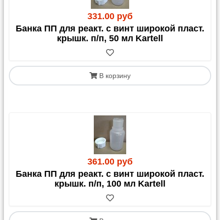
331.00 руб
С 1 апреля 2023 года для грузов в/из Казахстана
Банка ПП для реакт. с винт широкой пласт.
обязательным документом является
СНТ
крышк. п/п, 50 мл Kartell
(Сопроводительная Накладная на Товар)
. Этот
документ должен быть оформлен получателем
(клиентом) в Казахстане.
В корзину
361.00 руб
Банка ПП для реакт. с винт широкой пласт.
крышк. п/п, 100 мл Kartell