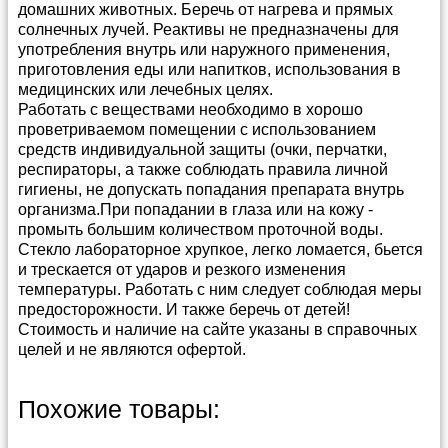
домашних животных. Беречь от нагрева и прямых
солнечных лучей. Реактивы не предназначены для
употребления внутрь или наружного применения,
приготовления еды или напитков, использования в
медицинских или лечебных целях.
Работать с веществами необходимо в хорошо
проветриваемом помещении с использованием
средств индивидуальной защиты (очки, перчатки,
респираторы, а также соблюдать правила личной
гигиены, не допускать попадания препарата внутрь
организма.При попадании в глаза или на кожу -
промыть большим количеством проточной воды.
Стекло лабораторное хрупкое, легко ломается, бьется
и трескается от ударов и резкого изменения
температуры. Работать с ним следует соблюдая меры
предосторожности. И также беречь от детей!
Стоимость и наличие на сайте указаны в справочных
целей и не являются офертой.
Способы и условия доставки
Прайс-лист можно скачать в
архиве в формате
Похожие товары:
Эксель
(4 400 кб)
Мы предлагаем несколько удобных способов