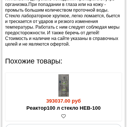
организма.При попадании в глаза или на кожу -
промыть большим количеством проточной воды.
Стекло лабораторное хрупкое, легко ломается, бьется
и трескается от ударов и резкого изменения
температуры. Работать с ним следует соблюдая меры
предосторожности. И также беречь от детей!
Стоимость и наличие на сайте указаны в справочных
целей и не являются офертой.
Способы и условия доставки
Прайс-лист можно скачать в
архиве в формате
Похожие товары:
Эксель
(4 400 кб)
Мы предлагаем несколько удобных способов
доставки: Почтой России, различными
Каталог
Весы
транспортными компаниями, а также собственным
Каталог
Насосы вакуумные
или привлеченным курьером.
Каталог
Бутыли
Если вы затрудняетесь с выбором, укажите в заказе
Внимание!!!!
опцию
«по согласованию с администрацией»
.
393037.00 руб
Стандартная фасовка на большинство сухих
Реактор100 л стекло HEB-100
Сроки обработки заказа:
После подтверждения
реактивов - 1,0 кг (изредка 0,5 и 0,1). Соответственно,
оплаты и при наличии товара на складе его
ориентируйтесь на эту кратность. Исключения есть,
комплектация занимает от 3 до 10 рабочих дней. В
например, алюминий ПАП менее 1,0 кг не фасуется,
пиковые периоды срок может быть увеличен.