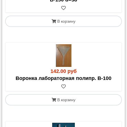
транспортные компании (ТК)
Мы доставляем ваш заказ до терминала
В корзину
выбранной ТК в Москве. Далее вы оплачиваете
стоимость перевозки до своего города и
дополнительные услуги напрямую транспортной
компании.
Внимание:
Рекомендуем заранее уточнить сроки и
итоговую стоимость доставки на официальном
сайте выбранной ТК.
142.00 руб
Отправка осуществляется:
Воронка лабораторная полипр. В-100
Яндекс Доставка, Озон Доставка и Почта РФ:
Стоимость доставки включается в ваш счет.
СДЭК:
Стоимость можно включить в счет или
В корзину
оплатить при получении.
Важно:
если у вас нет
договора со СДЭК, расчет возможен только
наличными. Для доставки СДЭК обязательно
укажите это в комментарии к заказу.
Другие ТК (Возовоз, ТК КИТ, ПЭК, Байкал-