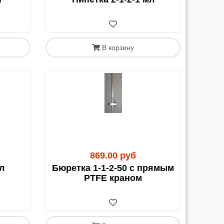
со СДЭК, расчет возможен только наличными.
В корзину
авка нашими силами до их терминала в Москве
и по новым транспортным компаниям мы
869.00 руб
л
Бюретка 1-1-2-50 с прямым
PTFE краном