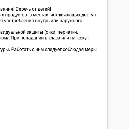
ания! Беречь от детей!
х продуктов, в местах, исключающих доступ
я употребления внутрь или наружного
идуальной защиты (очки, перчатки,
зма.При попадании в глаза или на кожу -
атуры. Работать с ним следует соблюдая меры
паниями, а также собственным или
ия занимает от 3 до 10 рабочих дней. В
руйтесь на эту кратность. Исключения есть,
ишите и уточняйте.