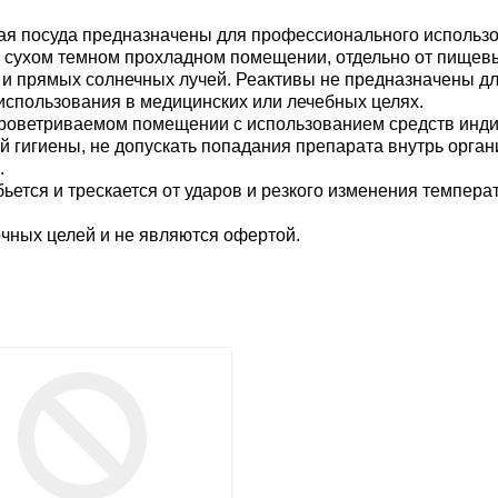
ая посуда предназначены для профессионального использов
в сухом темном прохладном помещении, отдельно от пищевы
 и прямых солнечных лучей. Реактивы не предназначены дл
использования в медицинских или лечебных целях.
роветриваемом помещении с использованием средств индив
 гигиены, не допускать попадания препарата внутрь органи
.
бьется и трескается от ударов и резкого изменения темпер
очных целей и не являются офертой.
и
мате Эксель
(4 400 кб)
 доставки: Почтой России, различными транспортными ком
 заказе опцию
«по согласованию с администрацией»
.
ния оплаты и при наличии товара на складе его комплектац
.
ивов - 1,0 кг (изредка 0,5 и 0,1). Соответственно, ориенти
я, Родамин также есть по 0,1 кг, как и все индикаторы) - п