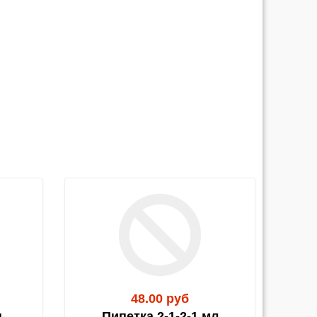
еждений возможно заключение договора на
возки до своего города и дополнительные
е выбранной ТК.
48.00 руб
п
Пипетка 2-1-2-1 мл