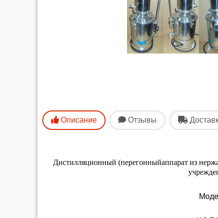
Описание
Отзывы
Достав
Дистилляционный (перегонныйаппарат из нержа
учрежден
Моде