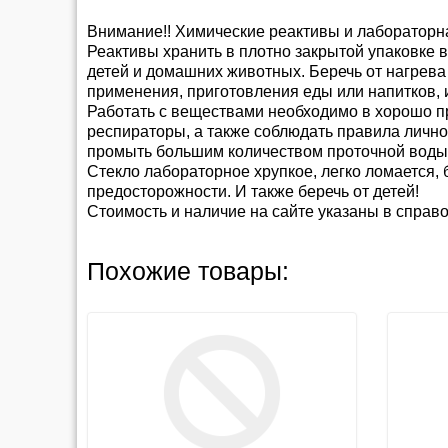
Внимание!! Химические реактивы и лабораторн
Реактивы хранить в плотно закрытой упаковке 
детей и домашних животных. Беречь от нагрева
применения, приготовления еды или напитков, 
Работать с веществами необходимо в хорошо п
респираторы, а также соблюдать правила личной
промыть большим количеством проточной воды
Стекло лабораторное хрупкое, легко ломается, 
предосторожности. И также беречь от детей!
Стоимость и наличие на сайте указаны в справ
Способы и условия доставк
Прайс-лист можно скачать в
архиве в фор
Похожие товары:
Мы предлагаем несколько удобных способов
Каталог
Весы
привлеченным курьером.
Каталог
Насосы вакуумные
Если вы затрудняетесь с выбором, укажите в
Каталог
Бутыли
Сроки обработки заказа:
После подтвержде
Внимание!!!!
пиковые периоды срок может быть увеличен
Стандартная фасовка на большинство сухих реакт
например, алюминий ПАП менее 1,0 кг не фасуетс