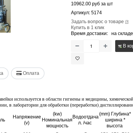
10962.00 руб за шт
Артикул: 5174
Задать вопрос о товаре
Купить в 1 клик
Время доставки: на складе
В ко
ка
Оплата
вейки используется в области гигиены и медицины, химической
ии, в лаборатории для обработки (переработки) дистиллирован
(kw)
(mm) Глубина*
Напряжение
Водоотдача
ль
Номинальная
ширина *
(v)
л. /час
мощность
высота