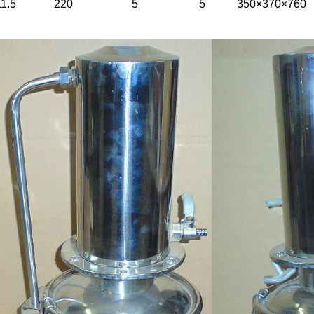
1.5
220
5
5
350×370×760