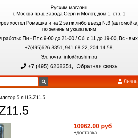
Русхим-магазин
г. Москва пр-д Завода Серп и Молот, дом 1, стр. 1
ерез хостел Ромашка и на 2 эатж либо въезд №3 (автомойка)
по зеленым указателям
 работы: Пн - Пт с 9-00 до 21-00 / Сб: с 11 до 19-00, Вс - вы
+7(495)626-8351, 941-68-22, 204-14-58,
Эл.почта: info@rushim.ru
+7 (495) 6268351
,
Обратная связь
Личны
илятор 5 л HS.Z11.5
Z11.5
10962.00 руб
+
доставка