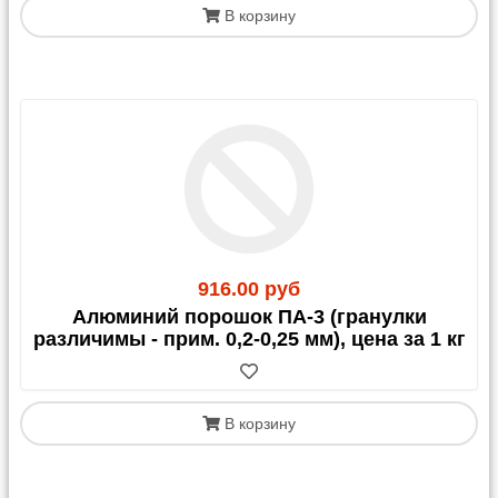
Москве стоит
250,
00
руб.
(может меняться в
В корзину
зависимости от объема).
В июле 2026 ТК Деловые линии прекратили прием
к перевозке реактивов. После получения
статистики по новым транспортным компаниям мы
постараемся снизить стоимость передачи груза до
165 руб.
Для остальных ТК действует тариф в 1 250,00 руб.
доставки по Москве.
График отправок со склада:
Яндекс-доставка и Озон-доставка: ежедневно по
факту сборки заказа
916.00 руб
Почта России: по пятницам
Алюминий порошок ПА-3 (гранулки
Возовоз: 1-2 раз в неделю
различимы - прим. 0,2-0,25 мм), цена за 1 кг
Деловые Линии: по вторникам и пятницам
СДЭК: по готовности заказа
Остальные ТК - 1 раз в неделю, ориентировочно в
четверг.
В корзину