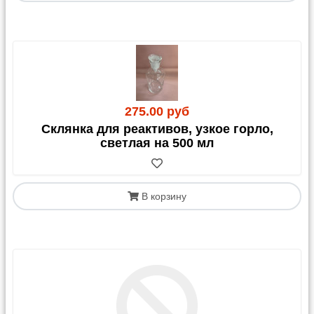
выбранной ТК в Москве. Далее вы оплачиваете
стоимость перевозки до своего города и
дополнительные услуги напрямую транспортной
компании.
Внимание:
Рекомендуем заранее уточнить сроки и
итоговую стоимость доставки на официальном
сайте выбранной ТК.
275.00 руб
Отправка осуществляется:
Склянка для реактивов, узкое горло,
светлая на 500 мл
Яндекс Доставка, Озон Доставка и Почта РФ:
Стоимость доставки включается в ваш счет.
СДЭК:
Стоимость можно включить в счет или
оплатить при получении.
Важно:
если у вас нет
В корзину
договора со СДЭК, расчет возможен только
наличными. Для доставки СДЭК обязательно
укажите это в комментарии к заказу.
Другие ТК (Возовоз, ТК КИТ, ПЭК, Байкал-
Сервис, Мэджик транс, ДПД, Деловые Линии и
др.): д
оставка нашими силами до их терминала в
Москве стоит
250,
00
руб.
(может меняться в
зависимости от объема).