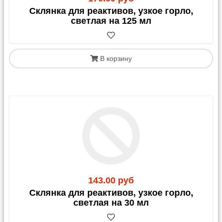
маркетплейсы
Склянка для реактивов, узкое горло,
светлая на 125 мл
OZON:
Стоимость доставки может составлять 50-
150% от цены товара (зависит от габаритов и
стоимости). Это выгодно для недорогих позиций
или в период акций.
В корзину
Чтобы купить наш товар на OZON, напишите
на
info@rushim.ru
— мы добавим его в каталог.
OZON Доставка - метод аналогичен Яндекс-
доставке, плату за пересылку и товар делаете
напрямую нам.
5post:
Доставка до кассы или постамата в
магазинах «Пятерочка»/«Перекресток». Имеет те
же ограничения, что и Почта России.
143.00 руб
Склянка для реактивов, узкое горло,
4. Почта России
светлая на 30 мл
Доставка возможна до отделения, почтомата или