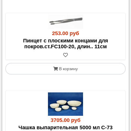
ИНФОРМАЦИЯ
!
Легковой автомобиль:
1 250 руб. + тариф за
выезд за МКАД.
Газель:
от 1 700,00 руб. в пределах МКАД
(окончательная цена зависит от объема груза).
Выезд за МКАД:
40,00 руб./км от МКАД.
253.00 руб
Дополнительные услуги (только по
Пинцет с плоскими концами для
предварительному запросу):
покров.ст.FC100-20, длин.. 11см
Выгрузка: 300,00 руб.
Подъем на этаж: 300,00 руб./этаж за каждые 20
кг.
В корзину
2. Доставка через
транспортные компании (ТК)
Мы доставляем ваш заказ до терминала
выбранной ТК в Москве. Далее вы оплачиваете
3705.00 руб
стоимость перевозки до своего города и
Чашка выпарительная 5000 мл С-73
дополнительные услуги напрямую транспортной