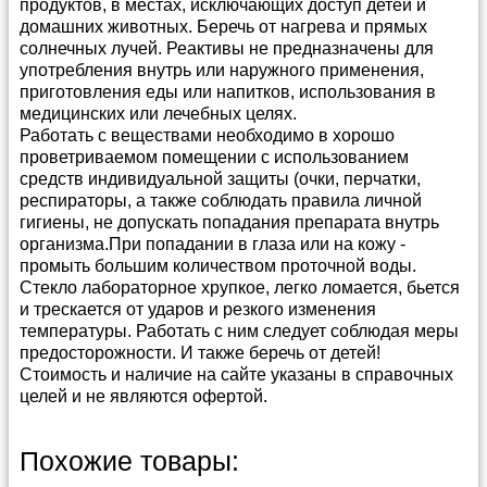
продуктов, в местах, исключающих доступ детей и
домашних животных. Беречь от нагрева и прямых
солнечных лучей. Реактивы не предназначены для
употребления внутрь или наружного применения,
приготовления еды или напитков, использования в
медицинских или лечебных целях.
Работать с веществами необходимо в хорошо
проветриваемом помещении с использованием
средств индивидуальной защиты (очки, перчатки,
респираторы, а также соблюдать правила личной
гигиены, не допускать попадания препарата внутрь
организма.При попадании в глаза или на кожу -
промыть большим количеством проточной воды.
Стекло лабораторное хрупкое, легко ломается, бьется
и трескается от ударов и резкого изменения
температуры. Работать с ним следует соблюдая меры
предосторожности. И также беречь от детей!
Стоимость и наличие на сайте указаны в справочных
целей и не являются офертой.
Способы и условия доставки
Прайс-лист можно скачать в
архиве в формате
Похожие товары:
Эксель
(4 400 кб)
Мы предлагаем несколько удобных способов