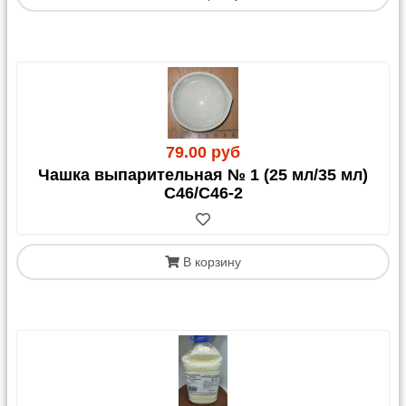
Казахстан
С 1 апреля 2023 года для грузов в/из Казахстана
обязательным документом является
СНТ
(Сопроводительная Накладная на Товар)
. Этот
документ должен быть оформлен получателем
(клиентом) в Казахстане.
79.00 руб
Чашка выпарительная № 1 (25 мл/35 мл)
С46/С46-2
В корзину