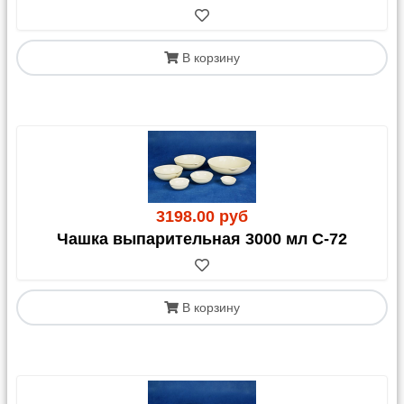
компании.
Внимание:
Рекомендуем заранее уточнить сроки и
В корзину
итоговую стоимость доставки на официальном
сайте выбранной ТК.
Отправка осуществляется:
Яндекс Доставка, Озон Доставка и Почта РФ:
Стоимость доставки включается в ваш счет.
СДЭК:
Стоимость можно включить в счет или
оплатить при получении.
Важно:
если у вас нет
3198.00 руб
договора со СДЭК, расчет возможен только
Чашка выпарительная 3000 мл С-72
наличными. Для доставки СДЭК обязательно
укажите это в комментарии к заказу.
Другие ТК (Возовоз, ТК КИТ, ПЭК, Байкал-
Сервис, Мэджик транс, ДПД, Деловые Линии и
В корзину
др.): д
оставка нашими силами до их терминала в
Москве стоит
250,
00
руб.
(может меняться в
зависимости от объема).
В июле 2026 ТК Деловые линии прекратили прием
к перевозке реактивов. После получения
статистики по новым транспортным компаниям мы