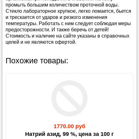
промыть большим количеством проточной воды.
Стекло лабораторное хрупкое, легко ломается, бьется
и трескается от ударов и резкого изменения
температуры. Работать с ним следует соблюдая меры
предосторожности. И также беречь от детей!
Стоимость и наличие на сайте указаны в справочных
целей и не являются офертой.
Способы и условия доставки
Прайс-лист можно скачать в
архиве в формате
Похожие товары:
Эксель
(4 400 кб)
Мы предлагаем несколько удобных способов
доставки: Почтой России, различными
Каталог
Весы
транспортными компаниями, а также собственным
Каталог
Насосы вакуумные
или привлеченным курьером.
Каталог
Бутыли
Если вы затрудняетесь с выбором, укажите в заказе
Внимание!!!!
опцию
«по согласованию с администрацией»
.
Стандартная фасовка на большинство сухих
Сроки обработки заказа:
После подтверждения
реактивов - 1,0 кг (изредка 0,5 и 0,1). Соответственно,
оплаты и при наличии товара на складе его
ориентируйтесь на эту кратность. Исключения есть,
1770.00 руб
комплектация занимает от 3 до 10 рабочих дней. В
например, алюминий ПАП менее 1,0 кг не фасуется,
пиковые периоды срок может быть увеличен.
Натрий азид, 99 %, цена за 100 г
Родамин также есть по 0,1 кг, как и все индикаторы) -