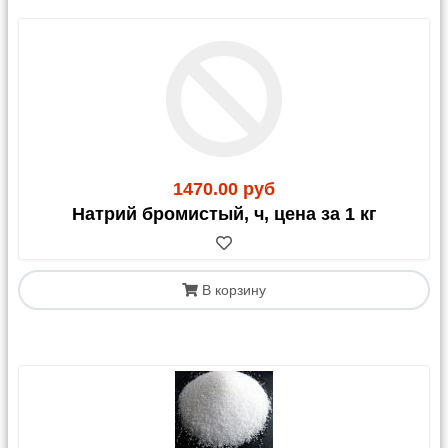
магазинах «Пятерочка»/«Перекресток». Имеет те
же ограничения, что и Почта России.
4. Почта России
Доставка возможна до отделения, почтомата или
курьером до адреса.
1470.00 руб
Натрий бромистый, ч, цена за 1 кг
Важные предупреждения:
Стекло:
Мы настоятельно не рекомендуем
отправлять хрупкие стеклянные изделия почтой.
В корзину
Такая отправка осуществляется
на ваш страх и
риск
, и после оплаты заказа претензии по
повреждению не принимаются.
Вскрытие:
Рекомендуем вскрывать посылки в
отделении почты в присутствии сотрудников для
фиксации возможных повреждений.
Запрещено к пересылке:
жидкости, опасные
вещества (кислоты, перекись водорода и т.д.).