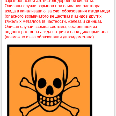
взрывоопасной азотистоводородной кислоты.
Описаны случаи взрывов при сливании раствора
азида в канализацию, за счет образования азида меди
(опасного взрывчатого вещества) и азидов других
тяжёлых металлов (в частности, железа и свинца).
Описан случай взрыва системы, состоявшей из
водного раствора азида натрия и слоя дихлорметана
(возможно из-за образования диазидометана)