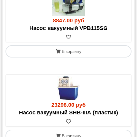
0,5-1 кг на упаковку и примерно 30-80 руб. за ее
обработку.
8847.00 руб
Насос вакуумный VPB115SG
Внимание! Для отправок в
Казахстан
В корзину
С 1 апреля 2023 года для грузов в/из Казахстана
обязательным документом является
СНТ
(Сопроводительная Накладная на Товар)
. Этот
документ должен быть оформлен получателем
(клиентом) в Казахстане.
23298.00 руб
Насос вакуумный SHB-IIIА (пластик)
В корзину