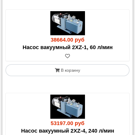
3. Доставка через
маркетплейсы
38664.00 руб
Насос вакуумный 2XZ-1, 60 л/мин
OZON:
Стоимость доставки может составлять 50-
150% от цены товара (зависит от габаритов и
стоимости). Это выгодно для недорогих позиций
или в период акций.
В корзину
Чтобы купить наш товар на OZON, напишите
на
info@rushim.ru
— мы добавим его в каталог.
OZON Доставка - метод аналогичен Яндекс-
доставке, плату за пересылку и товар делаете
напрямую нам.
5post:
Доставка до кассы или постамата в
магазинах «Пятерочка»/«Перекресток». Имеет те
53197.00 руб
же ограничения, что и Почта России.
Насос вакуумный 2XZ-4, 240 л/мин