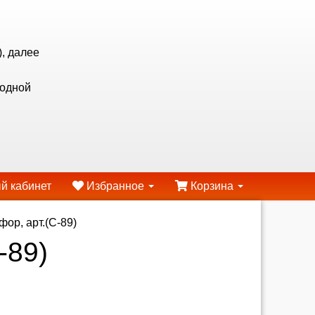
, далее
ходной
й кабинет
Избранное
Корзина
ор, арт.(С-89)
-89)