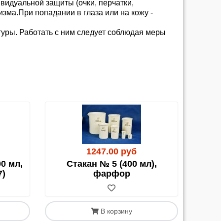
идуальной защиты (очки, перчатки,
зма.При попадании в глаза или на кожу -
атуры. Работать с ним следует соблюдая меры
паниями, а также собственным или
ия занимает от 3 до 10 рабочих дней. В
руйтесь на эту кратность. Исключения есть,
1247.00 руб
ишите и уточняйте.
0 мл,
Стакан № 5 (400 мл),
7)
фарфор
еждений возможно заключение договора на
В корзину