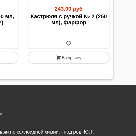
243.00 руб
0 мл,
Кастрюля с ручкой № 2 (250
7)
мл), фарфор
В корзину
в
чи по коллоидной химии. - под ред. Ю. Г.