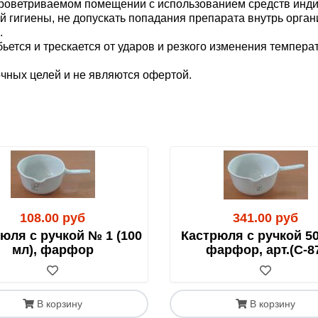
роветриваемом помещении с использованием средств индив
 гигиены, не допускать попадания препарата внутрь органи
.
бьется и трескается от ударов и резкого изменения темпер
очных целей и не являются офертой.
и
мате Эксель
(4 400 кб)
 доставки: Почтой России, различными транспортными ком
 заказе опцию
«по согласованию с администрацией»
.
ния оплаты и при наличии товара на складе его комплектац
.
ивов - 1,0 кг (изредка 0,5 и 0,1). Соответственно, ориенти
108.00 руб
341.00 руб
я, Родамин также есть по 0,1 кг, как и все индикаторы) - п
юля с ручкой № 1 (100
Кастрюля с ручкой 50
мл), фарфор
фарфор, арт.(С-8
тупления денег на наш расчетный счет. Для бюджетных учр
осква и Московская область)
можно на нашем складе.
ыгрузки из автомобиля.
В корзину
В корзину