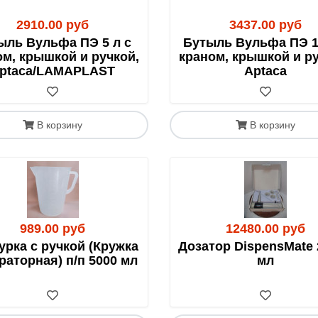
ости от объема).
прием к перевозке реактивов. После получения статистик
2910.00 руб
3437.00 руб
за до 165 руб.
ыль Вульфа ПЭ 5 л с
Бутыль Вульфа ПЭ 1
0 руб. доставки по Москве.
ом, крышкой и ручкой,
краном, крышкой и ру
ptaca/LAMAPLAST
Aptaca
 по факту сборки заказа
В корзину
В корзину
но в четверг.
989.00 руб
12480.00 руб
плейсы
урка с ручкой (Кружка
Дозатор DispensMate 
раторная) п/п 5000 мл
мл
 50-150% от цены товара (зависит от габаритов и стоимост
ишите на
info@rushim.ru
— мы добавим его в каталог.