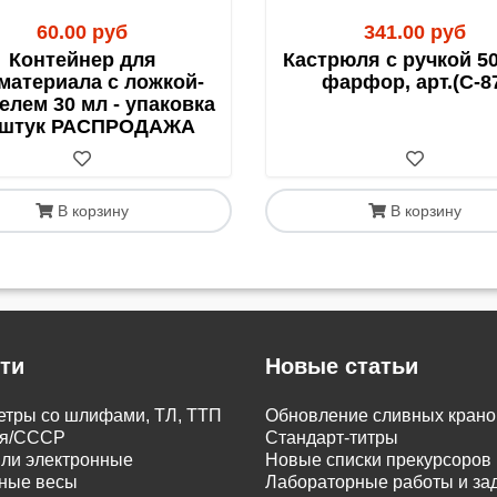
60.00 руб
341.00 руб
Контейнер для
Кастрюля с ручкой 50
материала с ложкой-
фарфор, арт.(С-8
елем 30 мл - упаковка
 штук РАСПРОДАЖА
В корзину
В корзину
ти
Новые статьи
тры со шлифами, ТЛ, ТТП
Обновление сливных крано
я/СССР
Cтандарт-титры
ли электронные
Новые списки прекурсоров
ьные весы
Лабораторные работы и зада