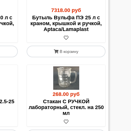
и по новым транспортным компаниям мы
7318.00 руб
0 л с
Бутыль Вульфа ПЭ 25 л с
чкой,
краном, крышкой и ручкой,
Aptaca/Lamaplast
В корзину
268.00 руб
2.5-25
Стакан С РУЧКОЙ
лабораторный, стекл. на 250
и). Это выгодно для недорогих позиций или в
мл