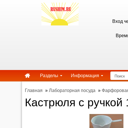
Вход ч
Время
Разделы
Информация
Главная
»
Лабораторная посуда
»
Фарфоровая
Кастрюля с ручкой 