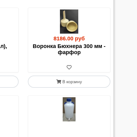
8186.00 руб
л),
Воронка Бюхнера 300 мм -
фарфор
возки до своего города и дополнительные
В корзину
е выбранной ТК.
со СДЭК, расчет возможен только наличными.
авка нашими силами до их терминала в Москве