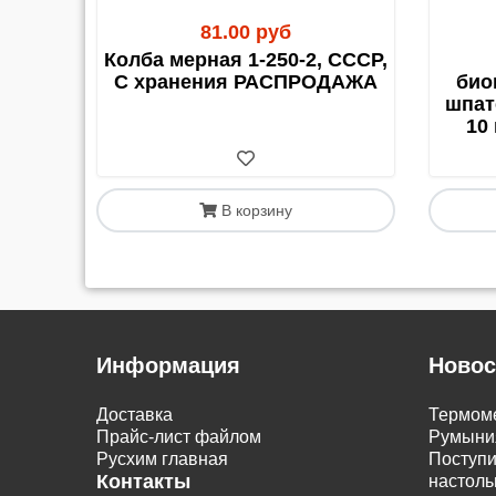
81.00 руб
Колба мерная 1-250-2, СССР,
С хранения РАСПРОДАЖА
био
шпат
10
В корзину
Информация
Новос
Доставка
Термоме
Прайс-лист файлом
Румыни
Русхим главная
Поступи
Контакты
настол