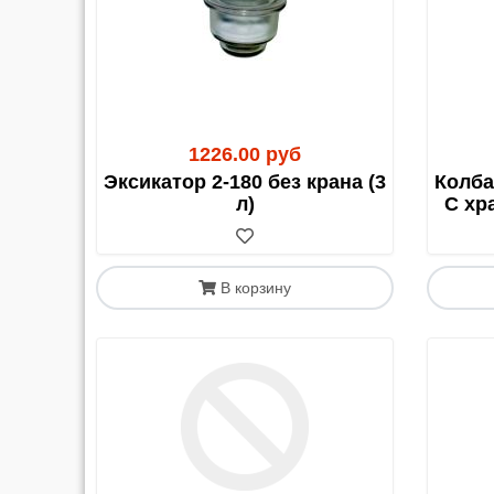
С 1 апреля 2023 года для грузов в/из Каза
должен быть оформлен получателем (клиенто
1226.00 руб
Эксикатор 2-180 без крана (3
Колба
л)
С х
В корзину