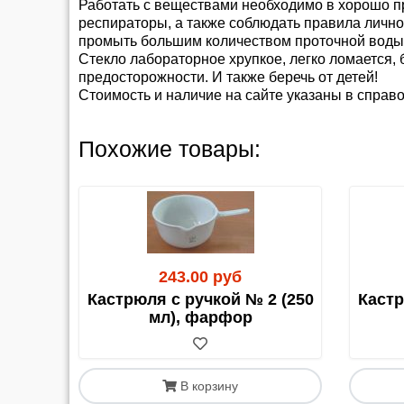
Работать с веществами необходимо в хорошо п
респираторы, а также соблюдать правила личной
промыть большим количеством проточной воды
Стекло лабораторное хрупкое, легко ломается, 
предосторожности. И также беречь от детей!
Стоимость и наличие на сайте указаны в справ
Способы и условия доставк
Прайс-лист можно скачать в
архиве в фор
Похожие товары:
Мы предлагаем несколько удобных способов
Каталог
Весы
привлеченным курьером.
Каталог
Насосы вакуумные
Если вы затрудняетесь с выбором, укажите в
Каталог
Бутыли
Сроки обработки заказа:
После подтвержде
Внимание!!!!
пиковые периоды срок может быть увеличен
Стандартная фасовка на большинство сухих реакт
243.00 руб
например, алюминий ПАП менее 1,0 кг не фасуетс
Кастрюля с ручкой № 2 (250
Кастр
мл), фарфор
Отгрузка реактивов производится по факту пос
оплату по факту отгрузки.
1. Курьерская доставка (М
Непосредственно получить товар без доставки 
Доставка осуществляется до подъезда без в
В корзину