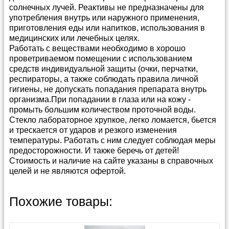
солнечных лучей. Реактивы не предназначены для
употребления внутрь или наружного применения,
приготовления еды или напитков, использования в
медицинских или лечебных целях.
Работать с веществами необходимо в хорошо
проветриваемом помещении с использованием
средств индивидуальной защиты (очки, перчатки,
респираторы, а также соблюдать правила личной
гигиены, не допускать попадания препарата внутрь
организма.При попадании в глаза или на кожу -
промыть большим количеством проточной воды.
Стекло лабораторное хрупкое, легко ломается, бьется
и трескается от ударов и резкого изменения
температуры. Работать с ним следует соблюдая меры
предосторожности. И также беречь от детей!
Стоимость и наличие на сайте указаны в справочных
целей и не являются офертой.
Способы и условия доставки
Прайс-лист можно скачать в
архиве в формате
Похожие товары:
Эксель
(4 400 кб)
Мы предлагаем несколько удобных способов
доставки: Почтой России, различными
Каталог
Весы