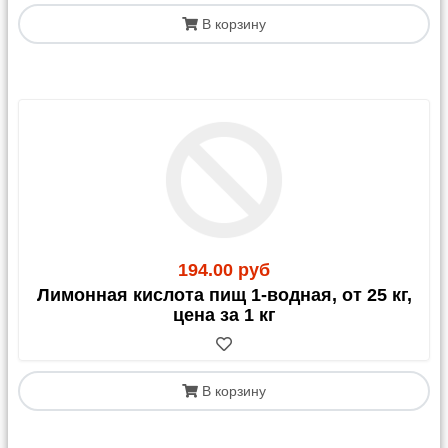
В корзину
С 1 апреля 2023 года для грузов в/из Казахстана
обязательным документом является
СНТ
(Сопроводительная Накладная на Товар)
. Этот
документ должен быть оформлен получателем
(клиентом) в Казахстане.
194.00 руб
Лимонная кислота пищ 1-водная, от 25 кг,
цена за 1 кг
В корзину