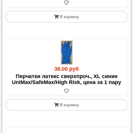
выезд за МКАД.
Газель:
от 1 700,00 руб. в пределах МКАД
(окончательная цена зависит от объема груза).
В корзину
Выезд за МКАД:
40,00 руб./км от МКАД.
Дополнительные услуги (только по
предварительному запросу):
Выгрузка: 300,00 руб.
Подъем на этаж: 300,00 руб./этаж за каждые 20
кг.
38.00 руб
Перчатки латекс сверхпроч., XL синие
2. Доставка через
UniMax/SafeMax/High Risk, цена за 1 пару
транспортные компании (ТК)
В корзину
Мы доставляем ваш заказ до терминала
выбранной ТК в Москве. Далее вы оплачиваете
стоимость перевозки до своего города и
дополнительные услуги напрямую транспортной
компании.