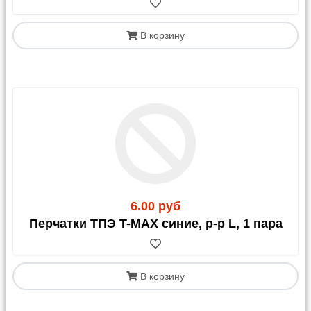
165 руб.
Для остальных ТК действует тариф в 1 250,00 руб.
доставки по Москве.
В корзину
График отправок со склада:
Яндекс-доставка и Озон-доставка: ежедневно по
факту сборки заказа
Почта России: по пятницам
Возовоз: 1-2 раз в неделю
Деловые Линии: по вторникам и пятницам
СДЭК: по готовности заказа
Остальные ТК - 1 раз в неделю, ориентировочно в
четверг.
6.00 руб
Перчатки ТПЭ T-MAX синие, р-р L, 1 пара
3. Доставка через
маркетплейсы
В корзину
OZON:
Стоимость доставки может составлять 50-
150% от цены товара (зависит от габаритов и