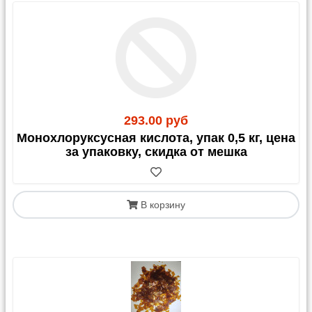
OZON:
Стоимость доставки может составлять 50-
150% от цены товара (зависит от габаритов и
стоимости). Это выгодно для недорогих позиций
или в период акций.
Чтобы купить наш товар на OZON, напишите
на
info@rushim.ru
— мы добавим его в каталог.
293.00 руб
OZON Доставка - метод аналогичен Яндекс-
Монохлоруксусная кислота, упак 0,5 кг, цена
доставке, плату за пересылку и товар делаете
за упаковку, скидка от мешка
напрямую нам.
5post:
Доставка до кассы или постамата в
магазинах «Пятерочка»/«Перекресток». Имеет те
же ограничения, что и Почта России.
В корзину
4. Почта России
Доставка возможна до отделения, почтомата или
курьером до адреса.