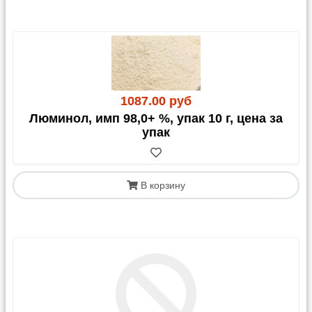
Казахстан
С 1 апреля 2023 года для грузов в/из Казахстана
обязательным документом является
СНТ
(Сопроводительная Накладная на Товар)
. Этот
документ должен быть оформлен получателем
1087.00 руб
(клиентом) в Казахстане.
Люминол, имп 98,0+ %, упак 10 г, цена за
упак
В корзину