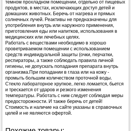
темном прохладном помещении, отдельно от пищевых
продуктов, в местах, исключающих доступ детей и
домашних животных. Беречь от нагрева и прямых
солнечных лучей. Реактивы не предназначены для
употребления внутрь или наружного применения,
приготовления еды или напитков, использования в
медицинских или лечебных целях.
Работать с веществами необходимо в хорошо
проветриваемом помещении с использованием
средств индивидуальной защиты (очки, перчатки,
респираторы, а также соблюдать правила личной
гигиены, не допускать попадания препарата внутрь
организма.При попадании в глаза или на кожу -
промыть большим количеством проточной воды.
Стекло лабораторное хрупкое, легко ломается, бьется
и трескается от ударов и резкого изменения
температуры. Работать с ним следует соблюдая меры
предосторожности. И также беречь от детей!
Стоимость и наличие на сайте указаны в справочных
целей и не являются офертой.
Способы и условия доставки
Прайс-лист можно скачать в
архиве в формате
Похожие товары: