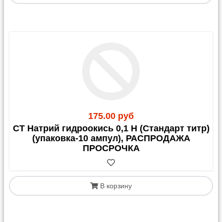
статистики по новым транспортным компаниям мы
постараемся снизить стоимость передачи груза до
165 руб.
Для остальных ТК действует тариф в 1 250,00 руб.
доставки по Москве.
График отправок со склада:
Яндекс-доставка и Озон-доставка: ежедневно по
факту сборки заказа
Почта России: по пятницам
Возовоз: 1-2 раз в неделю
175.00 руб
Деловые Линии: по вторникам и пятницам
СТ Натрий гидроокись 0,1 Н (Стандарт титр)
СДЭК: по готовности заказа
(упаковка-10 ампул), РАСПРОДАЖА
Остальные ТК - 1 раз в неделю, ориентировочно в
ПРОСРОЧКА
четверг.
В корзину
3. Доставка через
маркетплейсы