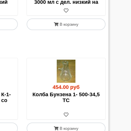
кий
3000 мл с дел. низкий на
авка осуществляется
на ваш страх и риск
, и
В корзину
ции возможных повреждений.
и, не забудьте добавить к весу товара 0,5-1 кг
454.00 руб
ельная Накладная на Товар)
. Этот документ
К-1-
Колба Бунзена 1- 500-34,5
 со
ТС
В корзину