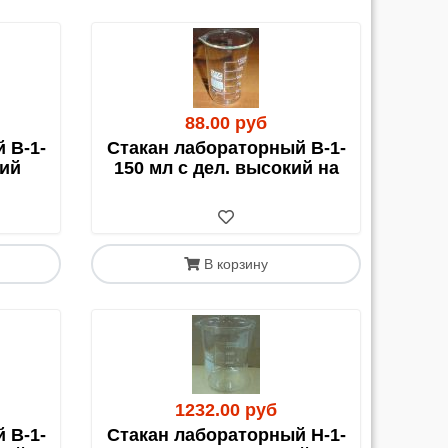
88.00 руб
 В-1-
Стакан лабораторный В-1-
кий
150 мл с дел. высокий на
и). Это выгодно для недорогих позиций или в
В корзину
мую нам.
ния, что и Почта России.
1232.00 руб
 В-1-
Стакан лабораторный Н-1-