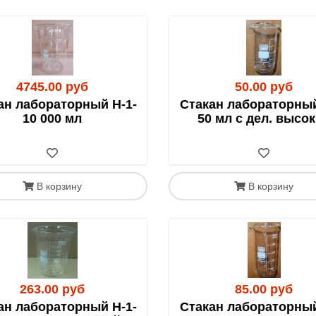
но в четверг.
4745.00 руб
50.00 руб
ан лабораторный Н-1-
Стакан лабораторный
10 000 мл
50 мл с дел. высо
плейсы
 50-150% от цены товара (зависит от габаритов и стоимост
В корзину
В корзину
ишите на
info@rushim.ru
— мы добавим его в каталог.
с-доставке, плату за пересылку и товар делаете напря
агазинах «Пятерочка»/«Перекресток». Имеет те же ограниче
263.00 руб
85.00 руб
ан лабораторный Н-1-
Стакан лабораторный