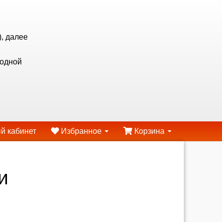
, далее
ходной
й кабинет
Избранное
Корзина
и