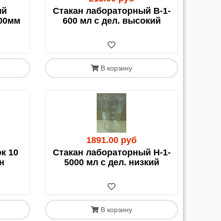
ый
Стакан лабораторный В-1-
00мм
600 мл с дел. высокий
возки до своего города и дополнительные
В корзину
е выбранной ТК.
со СДЭК, расчет возможен только наличными.
1891.00 руб
авка нашими силами до их терминала в Москве
к 10
Стакан лабораторный Н-1-
н
5000 мл с дел. низкий
и по новым транспортным компаниям мы
В корзину