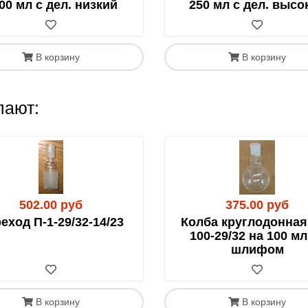
 или курьером до адреса.
00 мл с дел. низкий
250 мл с дел. высо
тправлять хрупкие стеклянные изделия почтой. Такая отпр
В корзину
В корзину
ению не принимаются.
 в отделении почты в присутствии сотрудников для фикса
 вещества (кислоты, перекись водорода и т.д.).
пают:
тарифа воспользуйтесь калькулятором на сайте Почты Росси
ботку.
 Казахстан
502.00 руб
375.00 руб
хстана обязательным документом является
СНТ (Сопроводит
еход П-1-29/32-14/23
Колба круглодонная 
м) в Казахстане.
100-29/32 на 100 мл
шлифом
В корзину
В корзину